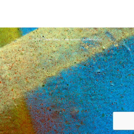
Als jij harder trekt
Zodat ik iets langer bij je kan blijven
© 2026 Elisah Saruz – alle rechten voorbehouden
Dan hoop ik maar dat ik genees
En in deze bizarre wereld
Je geliefde ben