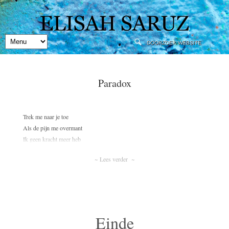
Paradox
Trek me naar je toe
Als de pijn me overmant
Ik geen kracht meer heb
En verdriet het overneemt
~ Lees verder ~
Ik kan enkel geloven
Einde
In deze rare paradox