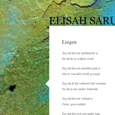
Liegen
Zeg dat het een nachtmerrie is
En dat ik zo wakker word
Zeg dat het een mislukte grap is
Die zo van tafel wordt geveegd
Zeg dat ik het verkeerd heb verstaan
En dat je iets anders bedoelde
Zeg dat het een verhaal is
Fictie, geen realiteit
Zeg dat het over een ander gaat