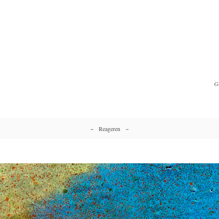
G
~ Reageren ~