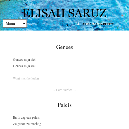
Genees
Genees mijn ziel
Genees mijn ziel
Want met de doden
Ben ik zelf begraven
~ Lees verder ~
Genees mijn ziel
Paleis
Genees mijn ziel
Zo kan ik het leven
En ik zag een paleis
Niet verder leven
Zo groot, zo machtig