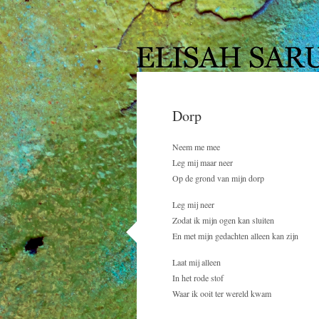
Dorp
Neem me mee
Leg mij maar neer
Op de grond van mijn dorp
Leg mij neer
Zodat ik mijn ogen kan sluiten
En met mijn gedachten alleen kan zijn
Laat mij alleen
In het rode stof
Waar ik ooit ter wereld kwam