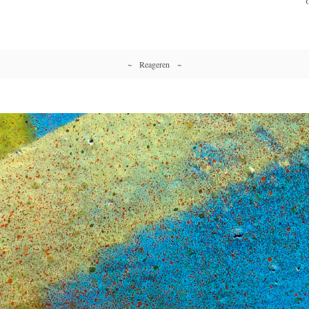
G
~ Reageren ~